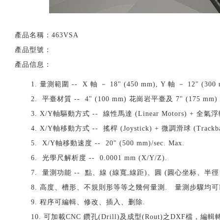
產品名稱：
463VSA
產品型號：
產品信息：
1.
量測範圍 -- X 軸 － 18" (450 mm), Y 軸 － 12" (300 
2.
平臺材質 -- 4" (100 mm) 花崗岩平臺及 7" (175 m
3.
X/Y軸驅動方式 -- 線性馬達 (Linear Motors) + 全氣浮軸承 
4.
X/Y軸移動方式 -- 搖桿 (Joystick) + 微調滑球 (Trackba
5.
X/Y軸移動速度 -- 20" (500 mm)/sec. Max.
6.
光學尺解析度 -- 0.0001 mm (X/Y/Z).
7.
量測功能 -- 點、線 (線寬,線距)、圓 (圓心坐标、
8.
高度、槽形、不規則形等等之幾何量測. 量測步驟均可Rep
9.
程序可編輯、修改、插入、删除.
10.
可加載CNC 鑽孔(Drill)及成型(Rout)之DXF檔，編