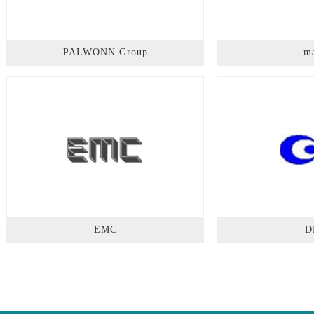
PALWONN Group
m
EMC
D