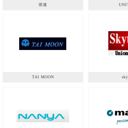
崇達
UNI
TAI MOON
sky